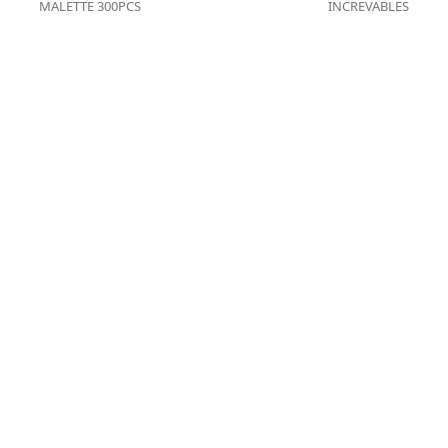
MALETTE 300PCS
INCREVABLES
post:
post: