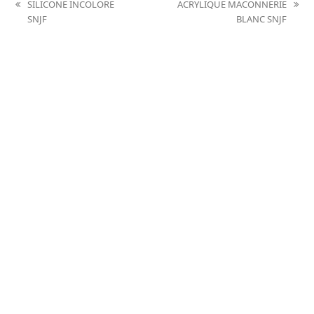
SILICONE INCOLORE
ACRYLIQUE MACONNERIE
previous
next
SNJF
BLANC SNJF
post:
post: