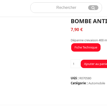
Rechercher
Envoyer
BOMBE ANTI
7,90
€
Dépanne crevaison 400 m
Fiche Technique
quantité
Ajouter au pani
de
BOMBE
ANTI
UGS :
R070580
CREVAISON
Catégorie :
Automobile
400ML