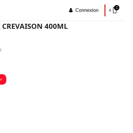
1
Connexion
€
 CREVAISON 400ML
l
er