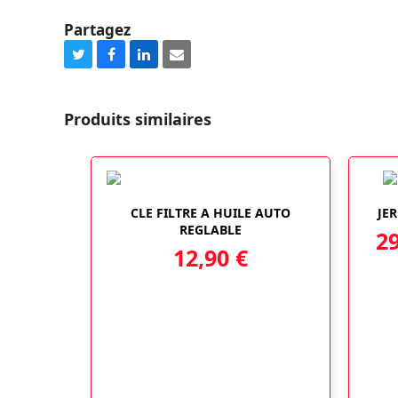
Partagez
Share
Share
Share
Share
on
on
on
via
Twitter
Facebook
LinkedIn
Email
Produits similaires
CLE FILTRE A HUILE AUTO
JE
REGLABLE
2
12,90
€