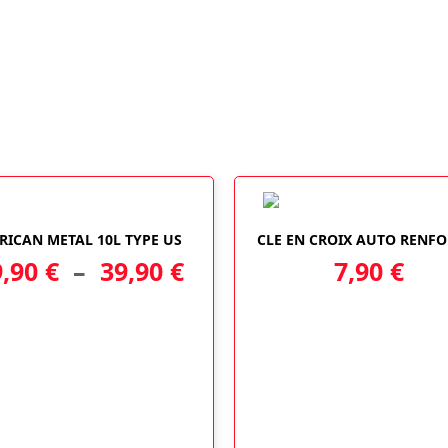
Ce
RRICAN METAL 10L TYPE US
CLE EN CROIX AUTO RENFO
produit
Plage
9,90
€
–
39,90
€
7,90
€
a
plusieurs
de
variations.
Les
prix :
options
29,90 €
peuvent
être
à
choisies
sur
39,90 €