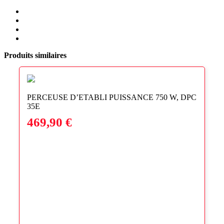
Share
on
Share
Twitter
on
Share
Facebook
on
Share
LinkedIn
via
Produits similaires
Email
PERCEUSE D’ETABLI PUISSANCE 750 W, DPC
35E
469,90
€