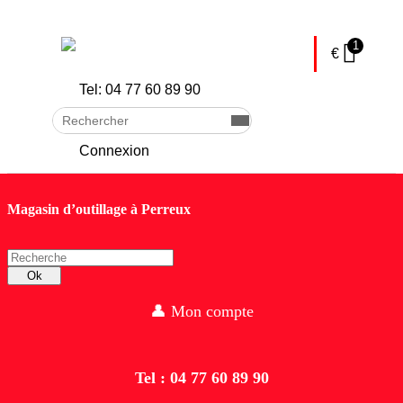
skip to Main Content
1
€
Tel: 04 77 60 89 90
Rechercher
Envoyer
Connexion
Magasin d’outillage à Perreux
Recherche
Ok
👤 Mon compte
Tel : 04 77 60 89 90