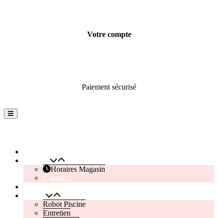
Votre compte
Informations personnelles
Commandes
Paiement sécurisé
Back
Instagram
Facebook
To
Top
Outimag Perreux
Accueil
Magasin
Horaires Magasin
Back
Contactez Nous
Piscine
Robot Piscine
Entretien