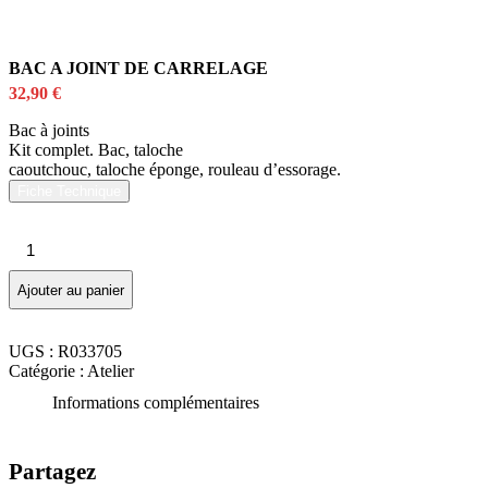
BAC A JOINT DE CARRELAGE
32,90
€
Bac à joints
Kit complet. Bac, taloche
caoutchouc, taloche éponge, rouleau d’essorage.
Fiche Technique
quantité
de
BAC
Ajouter au panier
A
JOINT
DE
UGS :
R033705
CARRELAGE
Catégorie :
Atelier
Informations complémentaires
Partagez