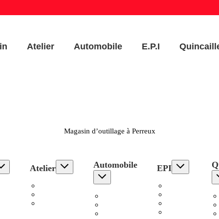
in
Atelier
Automobile
E.P.I
Quincaill
Magasin d’outillage à Perreux
Automobile
Qu
Atelier
EPI
s
Electroportatif
Pantalons
ge
Stationnaire
Hauts
Outillage
es
Accessoires
Chaussures
Chargeurs
Atelier
Protection
Remorques