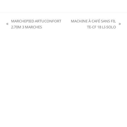
MARCHEPIED ARTUCONFORT
MACHINE À CAFÉ SANS FIL
previous
next
2.70M 3 MARCHES
TE-CF 18 LI-SOLO
post:
post: