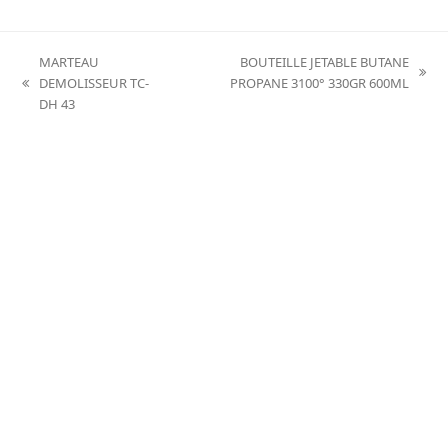
MARTEAU
BOUTEILLE JETABLE BUTANE
next
DEMOLISSEUR TC-
PROPANE 3100° 330GR 600ML
previous
post:
DH 43
post: