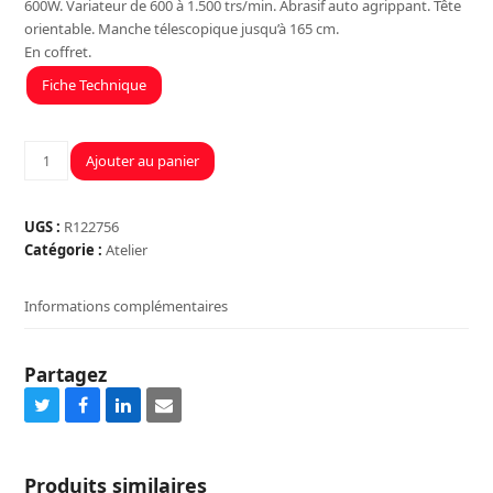
600W. Variateur de 600 à 1.500 trs/min. Abrasif auto agrippant. Tête
orientable. Manche télescopique jusqu’à 165 cm.
En coffret.
Fiche Technique
quantité
Ajouter au panier
de
PONCEUSE
GIRAFE
UGS :
R122756
TC-
Catégorie :
Atelier
DW
225
Informations complémentaires
Partagez
Share
Share
Share
Share
on
on
on
via
Twitter
Facebook
LinkedIn
Email
Produits similaires