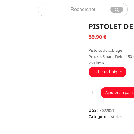
Rechercher
Envoyer
PISTOLET DE
39,90
€
Pistolet de sablage
Pro. 4 à 6 bars. Débit 150 
250 l/mn.
Fiche Technique
quantité
Ajouter au pani
de
PISTOLET
DE
UGS :
R022051
SABLAGE
Catégorie :
Atelier
-
BUSE
Ø