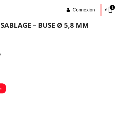
1
Connexion
€
 SABLAGE – BUSE Ø 5,8 MM
à
er