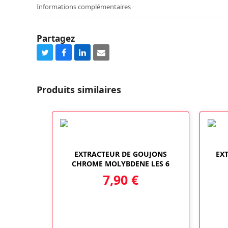
Informations complémentaires
Partagez
Share
Share
Share
Share
on
on
on
via
Twitter
Facebook
LinkedIn
Email
Produits similaires
EXTRACTEUR DE GOUJONS
EX
CHROME MOLYBDENE LES 6
7,90
€