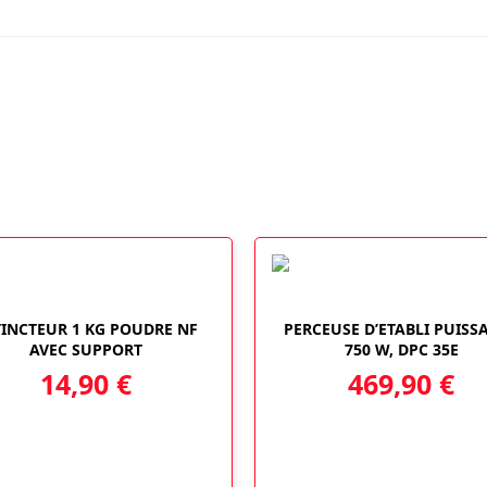
5,8
MM
TINCTEUR 1 KG POUDRE NF
PERCEUSE D’ETABLI PUISS
AVEC SUPPORT
750 W, DPC 35E
14,90
€
469,90
€