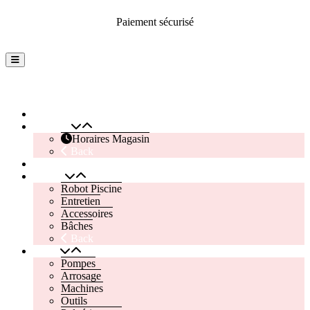
Paiement sécurisé
Back
Instagram
Facebook
To
Top
Outimag Perreux
Accueil
Magasin
Horaires Magasin
Back
Contactez Nous
Piscine
Robot Piscine
Entretien
Accessoires
Bâches
Back
Jardin
Pompes
Arrosage
Machines
Outils