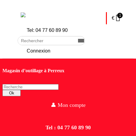
skip to Main Content
1
€
Tel: 04 77 60 89 90
Rechercher
Envoyer
Connexion
Magasin d’outillage à Perreux
Recherche
Ok
👤 Mon compte
Tel : 04 77 60 89 90