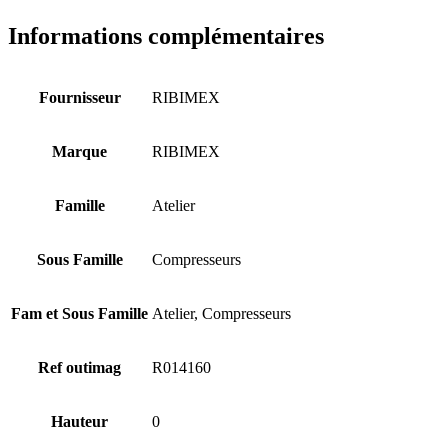
RACCORDS
PNEUMATIQUES
Informations complémentaires
SOUS
BLISTER
Fournisseur
RIBIMEX
Marque
RIBIMEX
Famille
Atelier
Sous Famille
Compresseurs
Fam et Sous Famille
Atelier, Compresseurs
Ref outimag
R014160
Hauteur
0