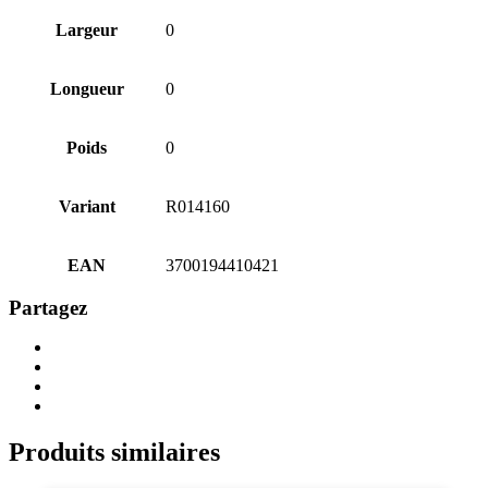
Largeur
0
Longueur
0
Poids
0
Variant
R014160
EAN
3700194410421
Partagez
Share
on
Share
Twitter
on
Share
Facebook
on
Share
LinkedIn
via
Email
Produits similaires