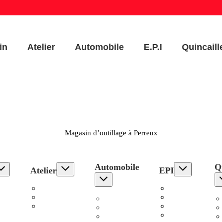
in
Atelier
Automobile
E.P.I
Quincaill
Magasin d’outillage à Perreux
Automobile
Qu
Atelier
EPI
s
Electroportatif
Pantalons
ge
Stationnaire
Hauts
Outillage
es
Accessoires
Chaussures
Chargeurs
Atelier
Protection
Remorques