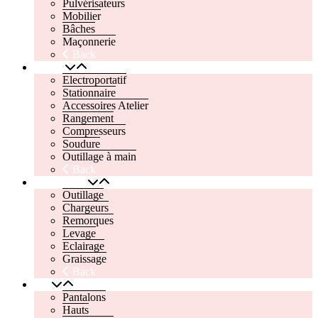
Pulvérisateurs
Mobilier
Bâches
Maçonnerie
Back
Atelier
Electroportatif
Stationnaire
Accessoires Atelier
Rangement
Compresseurs
Soudure
Outillage à main
Back
Automobile
Outillage
Chargeurs
Remorques
Levage
Eclairage
Graissage
Back
EPI
Pantalons
Hauts