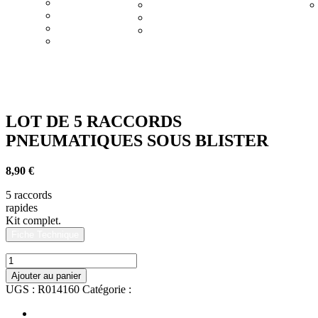
sateurs
Rangement
Levage
r
Compresseurs
Eclairage
Soudure
Graissage
erie
Outillage à
main
LOT DE 5 RACCORDS
PNEUMATIQUES SOUS BLISTER
8,90
€
5 raccords
rapides
Kit complet.
Fiche Technique
quantité
de
Ajouter au panier
LOT
UGS :
R014160
Catégorie :
Atelier
DE
5
Informations complémentaires