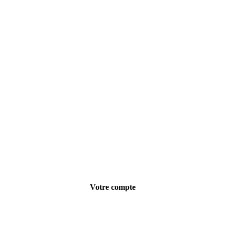
Localisez-nous :
Votre compte
Informations personnelles
Commandes