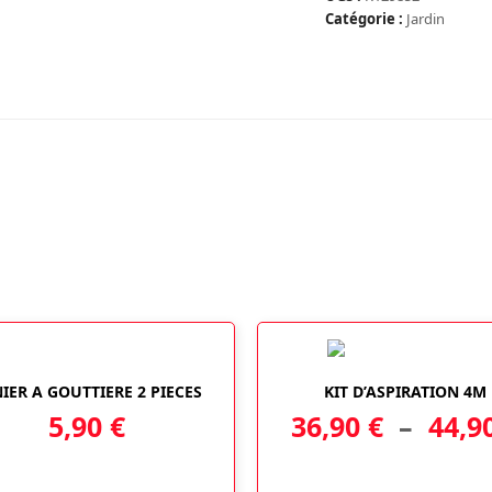
GALVANISE
Catégorie :
Jardin
POUR
TRONÇONNEUSE
Ce
IER A GOUTTIERE 2 PIECES
KIT D’ASPIRATION 4M
produit
5,90
€
36,90
€
–
44,9
a
plusieurs
variations.
Les