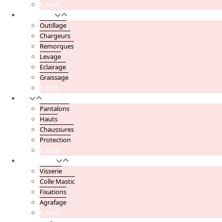
Back
Automobile
Outillage
Chargeurs
Remorques
Levage
Eclairage
Graissage
Back
EPI
Pantalons
Hauts
Chaussures
Protection
Back
Quincaillerie
Visserie
Colle Mastic
Fixations
Agrafage
Back