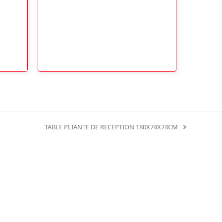
prix :
36,90 €
à
44,90 €
TABLE PLIANTE DE RECEPTION 180X74X74CM
next
post: