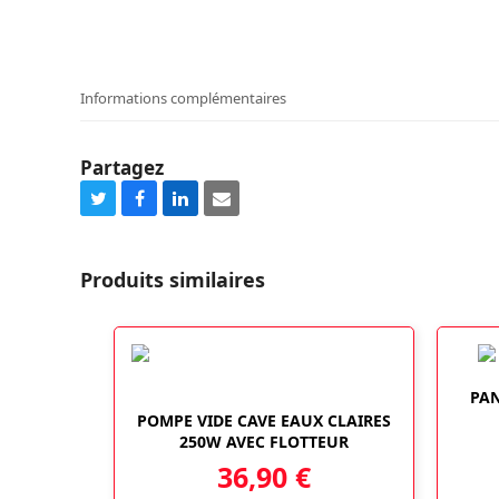
Informations complémentaires
Partagez
Share
Share
Share
Share
on
on
on
via
Twitter
Facebook
LinkedIn
Email
Produits similaires
PAN
POMPE VIDE CAVE EAUX CLAIRES
250W AVEC FLOTTEUR
36,90
€