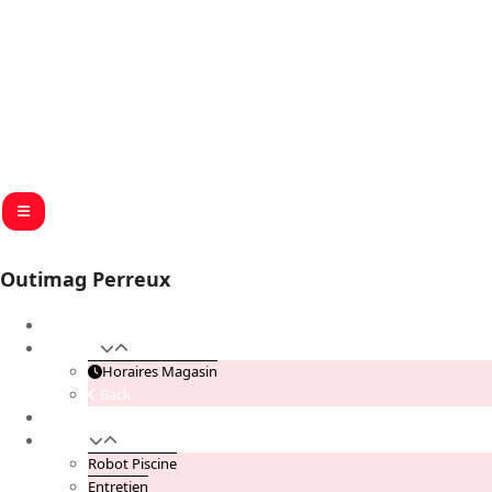
Outimag Perreux
Accueil
Magasin
Horaires Magasin
Back
Contactez Nous
Piscine
Robot Piscine
Entretien