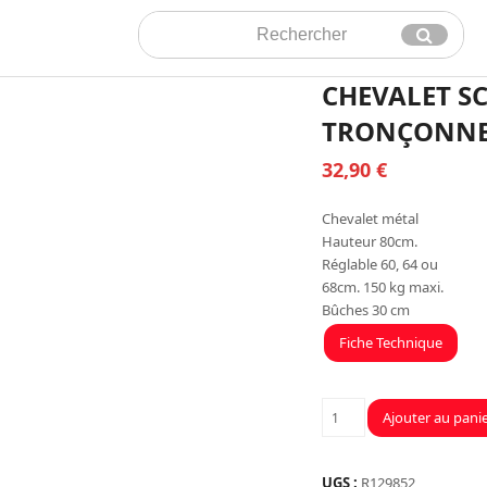
Rechercher
Envoyer
CHEVALET S
TRONÇONNE
32,90
€
Chevalet métal
Hauteur 80cm.
Réglable 60, 64 ou
68cm. 150 kg maxi.
Bûches 30 cm
Fiche Technique
quantité
Ajouter au pani
de
CHEVALET
SCIAGE
UGS :
R129852